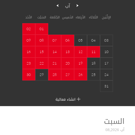
آب
الإثْنَين
الثَلاثاء
الأربَعاء
الخَميس
الجُمُعة
السَبْت
الأحَد
02
01
09
08
07
06
05
04
03
16
15
14
13
12
11
10
23
22
21
20
19
18
17
30
29
28
27
26
25
24
31
انشاء فعالية
السبت
آب 08,2026