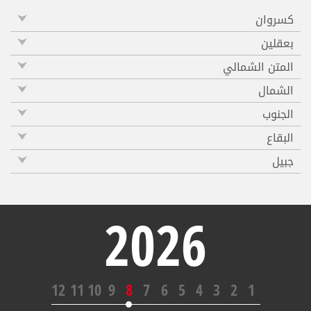
كسروان
بعقلين
المتن الشمالي
الشمال
الجنوب
البقاع
جبيل
2026
12
11
10
9
8
7
6
5
4
3
2
1