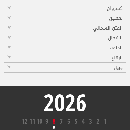
كسروان
بعقلين
المتن الشمالي
الشمال
الجنوب
البقاع
جبيل
2026
12
11
10
9
8
7
6
5
4
3
2
1