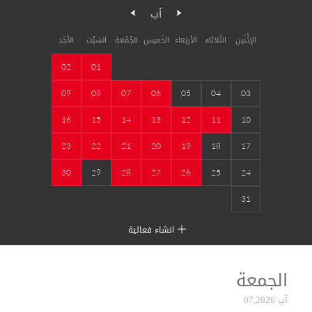
آب
الإثْنَين
الثَلاثاء
الأربَعاء
الخَميس
الجُمُعة
السَبْت
الأحَد
02
01
09
08
07
06
05
04
03
16
15
14
13
12
11
10
23
22
21
20
19
18
17
30
29
28
27
26
25
24
31
انشاء فعالية
الجمعة
آب 07,2026