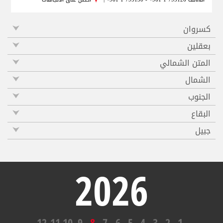
كسروان
بعقلين
المتن الشمالي
الشمال
الجنوب
البقاع
جبيل
2026
12
11
10
9
8
7
6
5
4
3
2
1