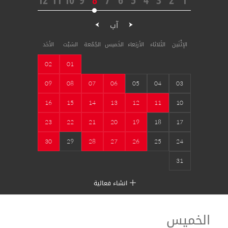
آب
الإثْنَين
الثَلاثاء
الأربَعاء
الخَميس
الجُمُعة
السَبْت
الأحَد
02
01
09
08
07
06
05
04
03
16
15
14
13
12
11
10
23
22
21
20
19
18
17
30
29
28
27
26
25
24
31
انشاء فعالية
الخميس