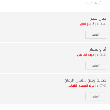
آب 06,2026
خيال صحرا
08:30 م |
كازينو لبنان
المزيد
أنا و غيفارا
08:30 م |
جورج الخامس
المزيد
حكاية وطن ...لبنان الزمان
07:00 م |
مركز الصفدي الثقافي
المزيد