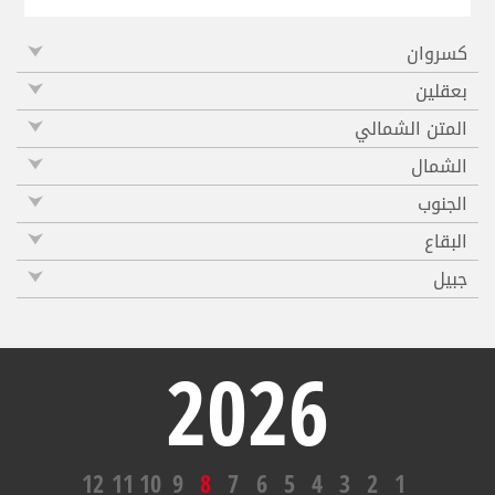
كسروان
بعقلين
المتن الشمالي
الشمال
الجنوب
البقاع
جبيل
2026
12
11
10
9
8
7
6
5
4
3
2
1