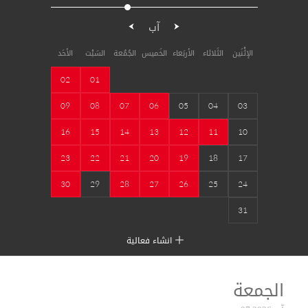
آب
الإثْنَين
الثَلاثاء
الأربَعاء
الخَميس
الجُمُعة
السَبْت
الأحَد
02
01
09
08
07
06
05
04
03
16
15
14
13
12
11
10
23
22
21
20
19
18
17
30
29
28
27
26
25
24
31
انشاء فعالية
الجمعة