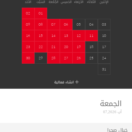
الإثْنَين
الثَلاثاء
الأربَعاء
الخَميس
الجُمُعة
السَبْت
الأحَد
02
01
09
08
07
06
05
04
03
16
15
14
13
12
11
10
23
22
21
20
19
18
17
30
29
28
27
26
25
24
31
انشاء فعالية
الجمعة
آب 07,2026
خيال صحرا