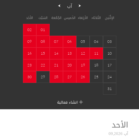
آب
الإثْنَين
الثَلاثاء
الأربَعاء
الخَميس
الجُمُعة
السَبْت
الأحَد
02
01
09
08
07
06
05
04
03
16
15
14
13
12
11
10
23
22
21
20
19
18
17
30
29
28
27
26
25
24
31
انشاء فعالية
الأحد
آب 09,2026