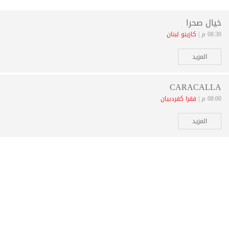
خيال صحرا
08:30 م |
كازينو لبنان
المزيد
CARACALLA
08:00 م |
فقرا كفردبيان
المزيد