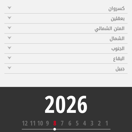
كسروان
بعقلين
المتن الشمالي
الشمال
الجنوب
البقاع
جبيل
2026
12
11
10
9
8
7
6
5
4
3
2
1