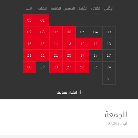
الإثْنَين
الثَلاثاء
الأربَعاء
الخَميس
الجُمُعة
السَبْت
الأحَد
02
01
09
08
07
06
05
04
03
16
15
14
13
12
11
10
23
22
21
20
19
18
17
30
29
28
27
26
25
24
31
انشاء فعالية
الجمعة
آب 07,2026