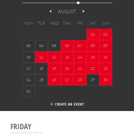
AUGUST
MON
TUE
WED
THU
FRI
SAT
SUN
01
02
03
04
05
06
07
08
09
10
11
12
13
14
15
16
17
18
19
20
21
22
23
24
25
26
27
28
29
30
31
CREATE AN EVENT
FRIDAY
AUGUST 07,2026