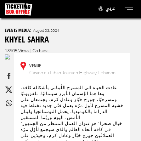
عربي
EVENTS MEDIA:
August 03, 2024
KHYEL SAHRA
13905 Views |
Go back
VENUE
Casino du Liban Jounieh Highway, Lebanon
عادت الحياة الى المسرح اللّبناني بأشكاله كافة،
وها هما الإسمان الأبرز سينمائيًا، تلفزيونيًا
ومسرحيًا، جورج خبّاز وعادل كرم، يجتمعان على
خشبة المسرح لأول مرّة بعمل فنّي جديد تختلط فيه
الدراما بالكوميديا، يحمل النوستالجيا ولبنان
الأمس، اليوم وربّما المستقبل.
"خيال صحرا" هو عنوان العمل المنتظر من الجمهور
في كافة أنحاء العالم والذي سيجمع لأوّل مرّة
العملاقَين جورج خبّاز وعادل كرم، وحيدَين على