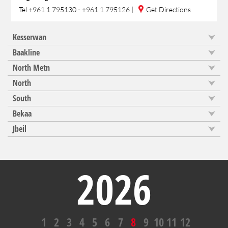
Tel
+961 1 795130 - +961 1 795126
|
Get Directions
Kesserwan
Baakline
North Metn
North
South
Bekaa
Jbeil
2026
1
2
3
4
5
6
7
8
9
10
11
12